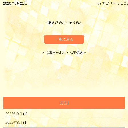
2020年8月21日
カテゴリー：
日記
«
あきひめ北～そうめん
一覧に戻る
べにほっぺ北～とん平焼き
»
月別
2022年9月
(1)
2022年8月
(4)